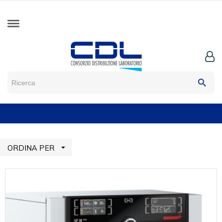
search

ORDINA PER