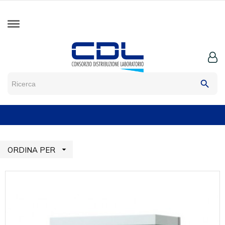
search

ORDINA PER