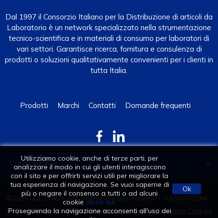
Dal 1997 il Consorzio Italiano per la Distribuzione di articoli da
Laboratorio è un network specializzato nella strumentazione
tecnico-scientifica e in materiali di consumo per laboratori di
vari settori. Garantisce ricerca, fornitura e consulenza di
prodotti o soluzioni qualitativamente convenienti per i clienti in
tutta Italia.
Prodotti
Marchi
Contatti
Domande frequenti
Utilizziamo cookie, anche di terze parti, per
CONSORZIATE

analizzare il modo in cui gli utenti interagiscono
con il sito e per offrirti servizi utili per migliorare la
tua esperienza di navigazione. Se vuoi saperne di
Ok
più o negare il consenso a tutti o ad alcuni
©2025 CDL Consorzio Distribuzione Laboratorio P.I.: 03265500284 -
cookie
clicca qui.
Proseguendo la navigazione acconsenti all'uso dei
R.E.A. di Padova N. 295249
Informativa Privacy
-
Informativa Cookies