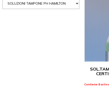
SOL.TA
CERT
Contiene 8 artico