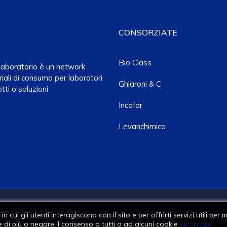
CONSORZIATE
Bio Class
a Laboratorio è un network
iali di consumo per laboratori
Ghiaroni & C
tti o soluzioni
Incofar
Levanchimica
E.A. di Padova N. 295249
n cui gli utenti interagiscono con il sito e per offrirti servizi utili pe
 di più o negare il consenso a tutti o ad alcuni cookie
clicca qui.