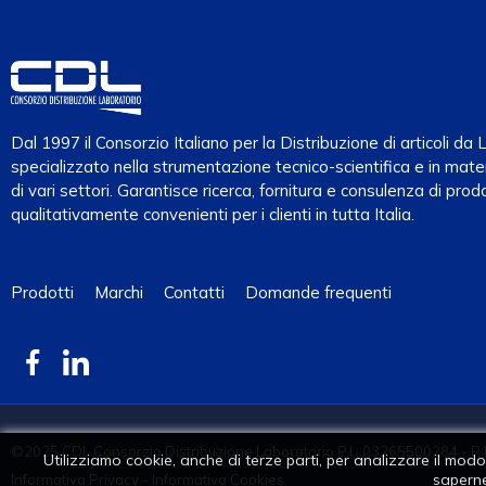
Dal 1997 il Consorzio Italiano per la Distribuzione di articoli d
specializzato nella strumentazione tecnico-scientifica e in mater
di vari settori. Garantisce ricerca, fornitura e consulenza di prodo
qualitativamente convenienti per i clienti in tutta Italia.
Prodotti
Marchi
Contatti
Domande frequenti
©2025 CDL Consorzio Distribuzione Laboratorio P.I.: 03265500284 - R.
Utilizziamo cookie, anche di terze parti, per analizzare il modo i
saperne
Informativa Privacy
-
Informativa Cookies