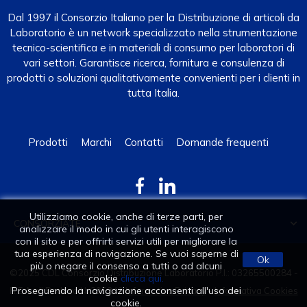
Dal 1997 il Consorzio Italiano per la Distribuzione di articoli da
Laboratorio è un network specializzato nella strumentazione
tecnico-scientifica e in materiali di consumo per laboratori di
vari settori. Garantisce ricerca, fornitura e consulenza di
prodotti o soluzioni qualitativamente convenienti per i clienti in
tutta Italia.
Prodotti
Marchi
Contatti
Domande frequenti
Utilizziamo cookie, anche di terze parti, per
CONSORZIATE

analizzare il modo in cui gli utenti interagiscono
con il sito e per offrirti servizi utili per migliorare la
tua esperienza di navigazione. Se vuoi saperne di
Ok
più o negare il consenso a tutti o ad alcuni
©2025 CDL Consorzio Distribuzione Laboratorio P.I.: 03265500284 -
cookie
clicca qui.
Proseguendo la navigazione acconsenti all'uso dei
R.E.A. di Padova N. 295249
Informativa Privacy
-
Informativa Cookies
cookie.