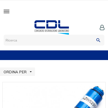
search

ORDINA PER