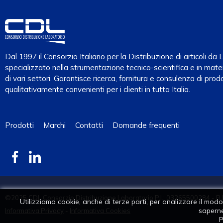
Dal 1997 il Consorzio Italiano per la Distribuzione di articoli d
specializzato nella strumentazione tecnico-scientifica e in mater
di vari settori. Garantisce ricerca, fornitura e consulenza di prodo
qualitativamente convenienti per i clienti in tutta Italia.
Prodotti
Marchi
Contatti
Domande frequenti
©2025 CDL Consorzio Distribuzione Laboratorio P.I.: 03265500284 - R.
Utilizziamo cookie, anche di terze parti, per analizzare il modo i
saperne
Informativa Privacy
-
Informativa Cookies
P