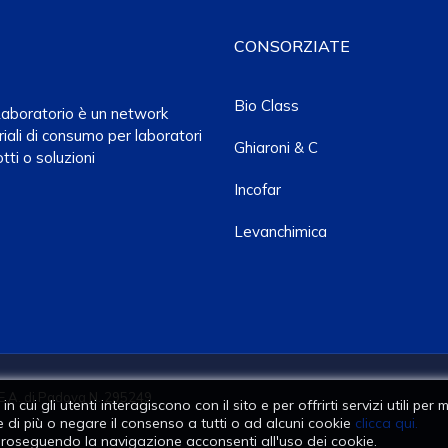
CONSORZIATE
Bio Class
a Laboratorio è un network
iali di consumo per laboratori
Ghiaroni & C
tti o soluzioni
Incofar
Levanchimica
E.A. di Padova N. 295249
n cui gli utenti interagiscono con il sito e per offrirti servizi utili pe
 di più o negare il consenso a tutti o ad alcuni cookie
clicca qui.
roseguendo la navigazione acconsenti all'uso dei cookie.