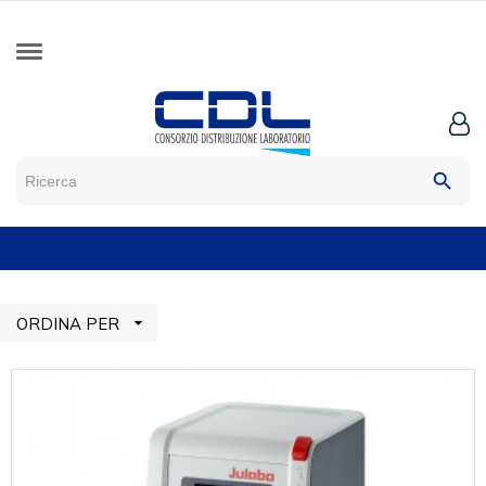
search

ORDINA PER