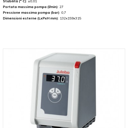
Stabilità (° C)
: ±0,01
Portata massima pompa (l/min)
: 27
Pressione massima pompa (bar)
: 0,7
Dimensioni esterne (LxPxH mm)
: 132x159x315