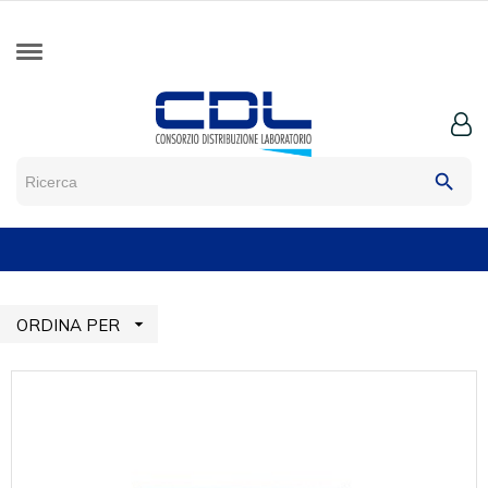
search

ORDINA PER