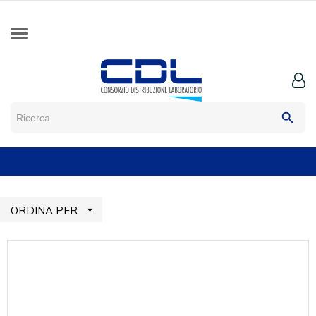
search

ORDINA PER