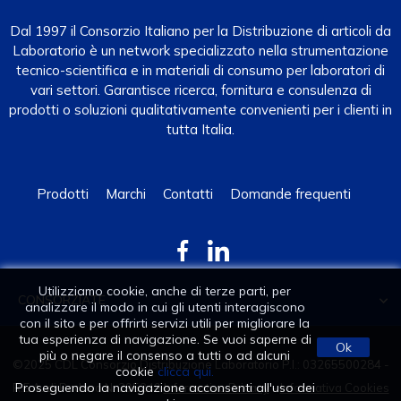
Dal 1997 il Consorzio Italiano per la Distribuzione di articoli da
Laboratorio è un network specializzato nella strumentazione
tecnico-scientifica e in materiali di consumo per laboratori di
vari settori. Garantisce ricerca, fornitura e consulenza di
prodotti o soluzioni qualitativamente convenienti per i clienti in
tutta Italia.
Prodotti
Marchi
Contatti
Domande frequenti
Utilizziamo cookie, anche di terze parti, per
CONSORZIATE

analizzare il modo in cui gli utenti interagiscono
con il sito e per offrirti servizi utili per migliorare la
tua esperienza di navigazione. Se vuoi saperne di
Ok
più o negare il consenso a tutti o ad alcuni
©2025 CDL Consorzio Distribuzione Laboratorio P.I.: 03265500284 -
cookie
clicca qui.
Proseguendo la navigazione acconsenti all'uso dei
R.E.A. di Padova N. 295249
Informativa Privacy
-
Informativa Cookies