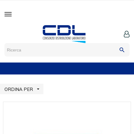
search

ORDINA PER