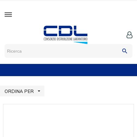
search

ORDINA PER