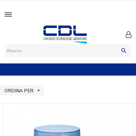
search

ORDINA PER