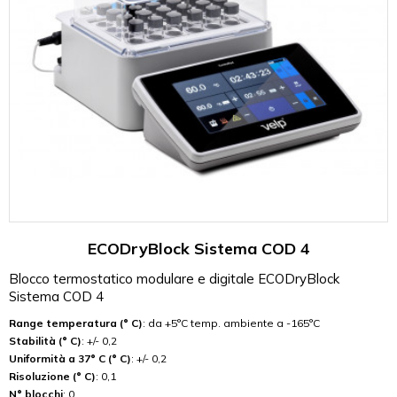
ECODryBlock Sistema COD 4
Blocco termostatico modulare e digitale ECODryBlock
Sistema COD 4
Range temperatura (° C)
: da +5°C temp. ambiente a -165°C
Stabilità (° C)
: +/- 0,2
Uniformità a 37° C (° C)
: +/- 0,2
Risoluzione (° C)
: 0,1
N° blocchi
: 0