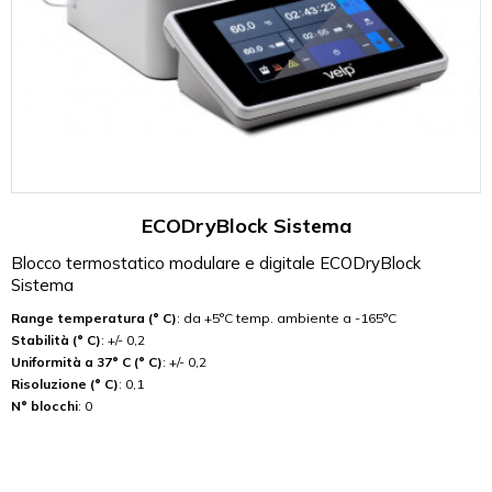
ECODryBlock Sistema
Blocco termostatico modulare e digitale ECODryBlock
Sistema
Range temperatura (° C)
: da +5°C temp. ambiente a -165°C
Stabilità (° C)
: +/- 0,2
Uniformità a 37° C (° C)
: +/- 0,2
Risoluzione (° C)
: 0,1
N° blocchi
: 0