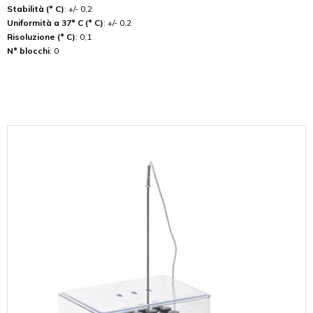
Stabilità (° C)
: +/- 0,2
Uniformità a 37° C (° C)
: +/- 0,2
Risoluzione (° C)
: 0,1
N° blocchi
: 0