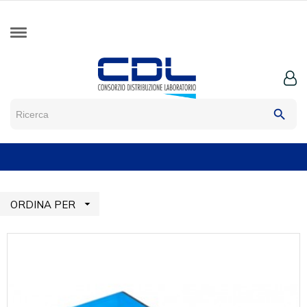
search

ORDINA PER