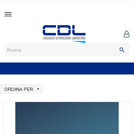
search

ORDINA PER