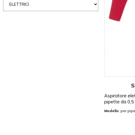
S
Aspiratore el
pipette da 0,5
Modello
: per pip