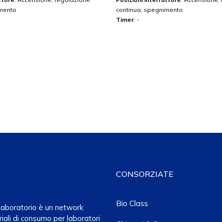
imento
continua, spegnimento
Timer
: -
CONSORZIATE
Bio Class
a Laboratorio è un network
iali di consumo per laboratori