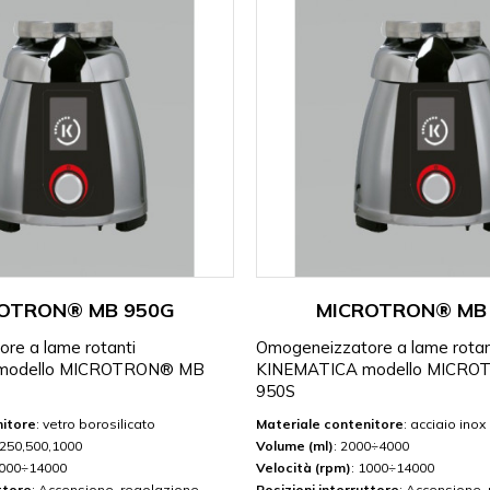
OTRON® MB 950G
MICROTRON® MB
re a lame rotanti
Omogeneizzatore a lame rotan
modello MICROTRON® MB
KINEMATICA modello MICR
950S
nitore
: vetro borosilicato
Materiale contenitore
: acciaio inox
,250,500,1000
Volume (ml)
: 2000÷4000
1000÷14000
Velocità (rpm)
: 1000÷14000
ttore
: Accensione, regolazione
Posizioni interruttore
: Accensione,