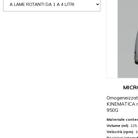
MICR
Omogeneizzato
KINEMATICA 
950G
Materiale conte
Volume (ml)
: 125
Velocità (rpm)
: 
Posizioni interru