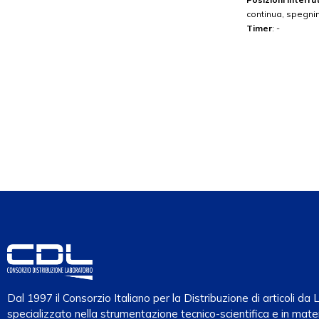
continua, spegn
Timer
: -
Dal 1997 il Consorzio Italiano per la Distribuzione di articoli d
specializzato nella strumentazione tecnico-scientifica e in mater