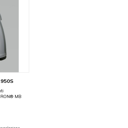
 950S
ti
OTRON® MB
 regolazione