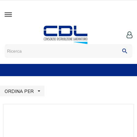
search

ORDINA PER