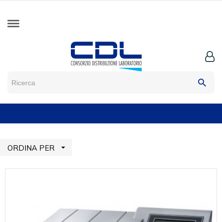
search

ORDINA PER