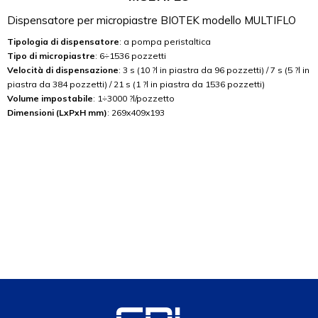
Dispensatore per micropiastre BIOTEK modello MULTIFLO
Tipologia di dispensatore
: a pompa peristaltica
Tipo di micropiastre
: 6÷1536 pozzetti
Velocità di dispensazione
: 3 s (10 ?l in piastra da 96 pozzetti) / 7 s (5 ?l in
piastra da 384 pozzetti) / 21 s (1 ?l in piastra da 1536 pozzetti)
Volume impostabile
: 1÷3000 ?l/pozzetto
Dimensioni (LxPxH mm)
: 269x409x193