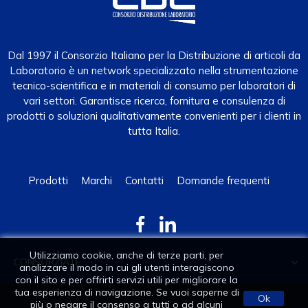
Dal 1997 il Consorzio Italiano per la Distribuzione di articoli da
Laboratorio è un network specializzato nella strumentazione
tecnico-scientifica e in materiali di consumo per laboratori di
vari settori. Garantisce ricerca, fornitura e consulenza di
prodotti o soluzioni qualitativamente convenienti per i clienti in
tutta Italia.
Prodotti
Marchi
Contatti
Domande frequenti
Utilizziamo cookie, anche di terze parti, per
CONSORZIATE

analizzare il modo in cui gli utenti interagiscono
con il sito e per offrirti servizi utili per migliorare la
tua esperienza di navigazione. Se vuoi saperne di
Ok
più o negare il consenso a tutti o ad alcuni