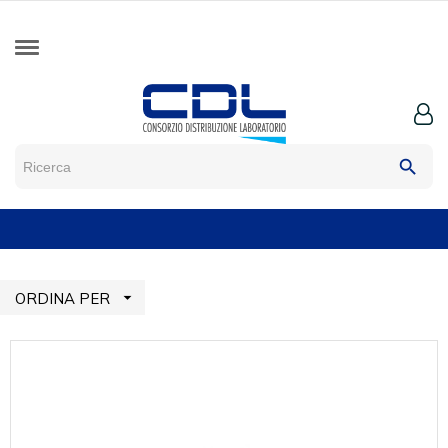
search

ORDINA PER