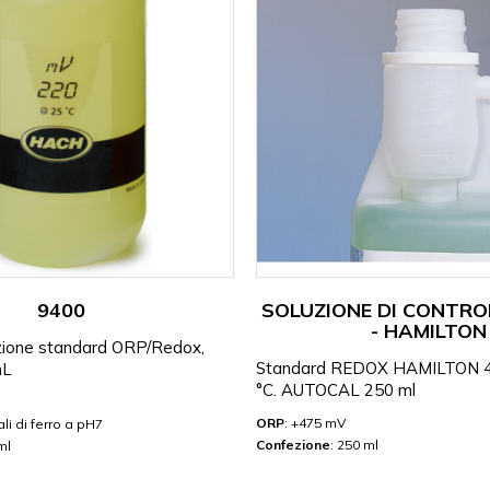
9400
SOLUZIONE DI CONTRO
- HAMILTON
zione standard ORP/Redox,
Standard REDOX HAMILTON 4
mL
°C. AUTOCAL 250 ml
ORP
: +475 mV
ali di ferro a pH7
Confezione
: 250 ml
ml