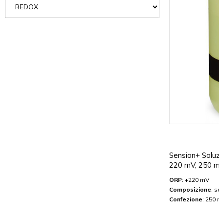
Sension+ Solu
220 mV, 250 
ORP
: +220 mV
Composizione
: s
Confezione
: 250 