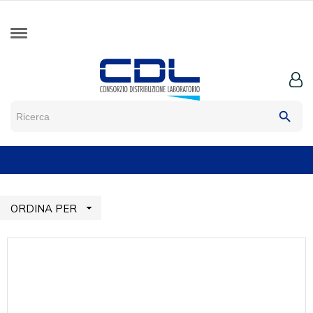
search

ORDINA PER