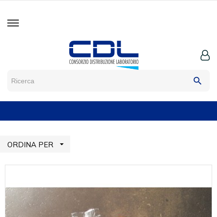
search

ORDINA PER