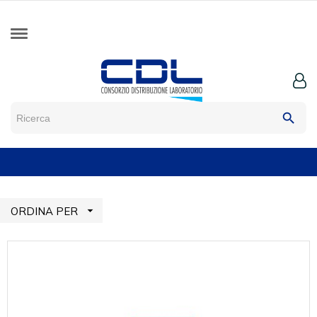
search

ORDINA PER