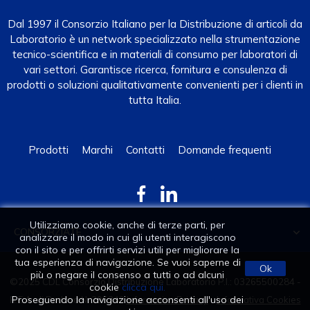
Dal 1997 il Consorzio Italiano per la Distribuzione di articoli da
Laboratorio è un network specializzato nella strumentazione
tecnico-scientifica e in materiali di consumo per laboratori di
vari settori. Garantisce ricerca, fornitura e consulenza di
prodotti o soluzioni qualitativamente convenienti per i clienti in
tutta Italia.
Prodotti
Marchi
Contatti
Domande frequenti
Utilizziamo cookie, anche di terze parti, per
CONSORZIATE

analizzare il modo in cui gli utenti interagiscono
con il sito e per offrirti servizi utili per migliorare la
tua esperienza di navigazione. Se vuoi saperne di
Ok
più o negare il consenso a tutti o ad alcuni
©2025 CDL Consorzio Distribuzione Laboratorio P.I.: 03265500284 -
cookie
clicca qui.
Proseguendo la navigazione acconsenti all'uso dei
R.E.A. di Padova N. 295249
Informativa Privacy
-
Informativa Cookies