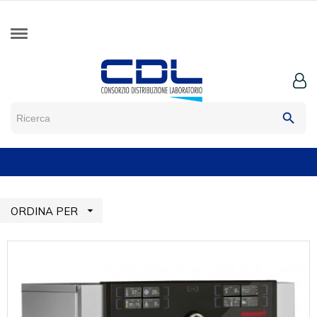
search

ORDINA PER