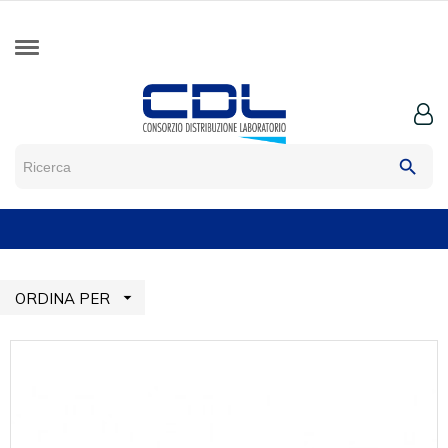
search

ORDINA PER