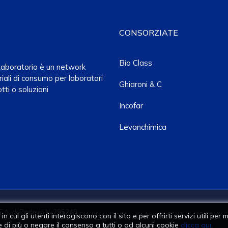
CONSORZIATE
Bio Class
a Laboratorio è un network
iali di consumo per laboratori
Ghiaroni & C
tti o soluzioni
Incofar
Levanchimica
E.A. di Padova N. 295249
n cui gli utenti interagiscono con il sito e per offrirti servizi utili pe
 di più o negare il consenso a tutti o ad alcuni cookie
clicca qui.