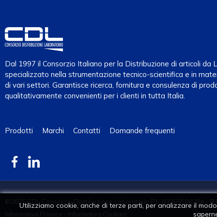
Dal 1997 il Consorzio Italiano per la Distribuzione di articoli d
specializzato nella strumentazione tecnico-scientifica e in mater
di vari settori. Garantisce ricerca, fornitura e consulenza di prodo
qualitativamente convenienti per i clienti in tutta Italia.
Prodotti
Marchi
Contatti
Domande frequenti
©2025 CDL Consorzio Distribuzione Laboratorio P.I.: 03265500284 - R.
Utilizziamo cookie, anche di terze parti, per analizzare il modo i
saperne
Informativa Privacy
-
Informativa Cookies