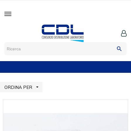
search

ORDINA PER