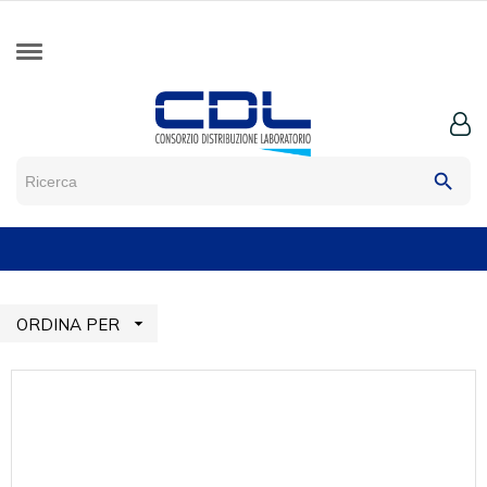
search

ORDINA PER